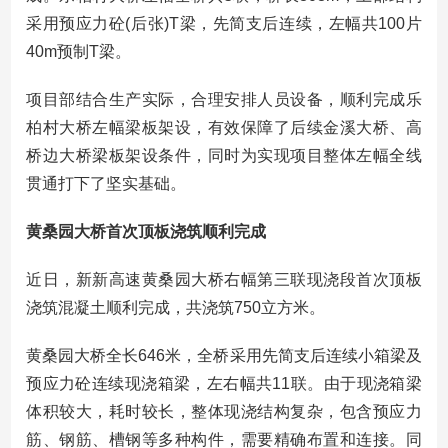
采用预应力砼(后张)T梁，先简支后连续，左幅共100片
40m预制T梁。
项目部结合生产实际，合理安排人员设备，顺利完成乐
柏村大桥左幅梁板架设，有效保障了后续金溪大桥、高
桥边大桥梁板架设条件，同时为实现项目整体左幅全线
贯通打下了坚实基础。
黄桑园大桥首次顶板浇筑顺利完成
近日，新新高速黄桑园大桥右幅第三联现浇段首次顶板
浇筑混凝土顺利完成，共浇筑750立方米。
黄桑园大桥全长646米，全桥采用先简支后连续小箱梁及
预应力砼连续现浇箱梁，左右幅共11联。由于现浇箱梁
体积较大，耗时较长，整体现浇结构复杂，包含预应力
筋、钢筋、槽钢等多种构件，需要精确布置和连接。同