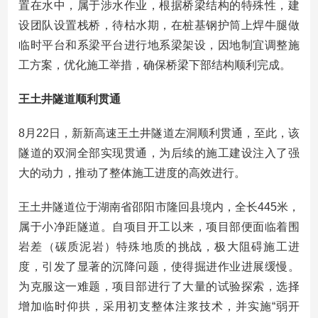
置在水中，属于涉水作业，根据桥梁结构的特殊性，建
设团队设置栈桥，待枯水期，在桩基钢护筒上焊牛腿做
临时平台和系梁平台进行地系梁架设，因地制宜调整施
工方案，优化施工举措，确保桥梁下部结构顺利完成。
王土井隧道顺利贯通
8月22日，新新高速王土井隧道左洞顺利贯通，至此，该
隧道的双洞全部实现贯通，为后续的施工建设注入了强
大的动力，推动了整体施工进度的高效进行。
王土井隧道位于湖南省邵阳市隆回县境内，全长445米，
属于小净距隧道。自项目开工以来，项目部便面临着围
岩差（碳质泥岩）特殊地质的挑战，极大阻碍施工进
度，引发了显著的沉降问题，使得掘进作业进展缓慢。
为克服这一难题，项目部进行了大量的试验探索，选择
增加临时仰拱，采用初支整体注浆技术，并实施“弱开